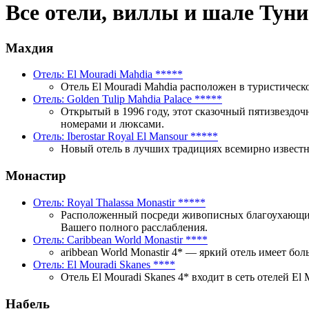
Все отели, виллы и шале Туни
Махдия
Отель: El Mouradi Mahdia
*****
Отель El Mouradi Mahdia расположен в туристическо
Отель: Golden Tulip Mahdia Palace
*****
Открытый в 1996 году, этот сказочный пятизвездоч
номерами и люксами.
Отель: Iberostar Royal El Mansour
*****
Новый отель в лучших традициях всемирно известно
Монастир
Отель: Royal Thalassa Monastir
*****
Расположенный посреди живописных благоухающих са
Вашего полного расслабления.
Отель: Caribbean World Monastir
****
aribbean World Monastir 4* — яркий отель имеет бо
Отель: El Mouradi Skanes
****
Отель El Mouradi Skanes 4* входит в сеть отелей El
Набель