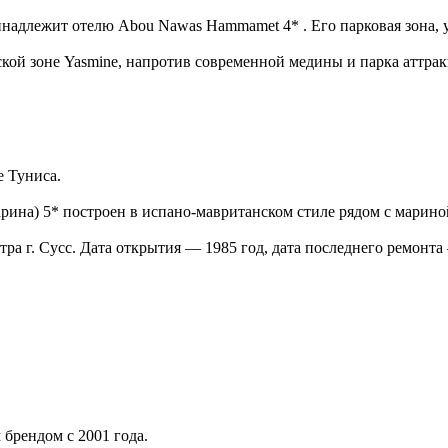
надлежит отелю Abou Nawas Hammamet 4* . Его парковая зона, у
ской зоне Yasmine, напротив современной медины и парка аттрак
е Туниса.
рина) 5* построен в испано-мавританском cтиле рядом с марино
ентра г. Сусс. Дата открытия — 1985 год, дата последнего ремонт
 брендом с 2001 года.