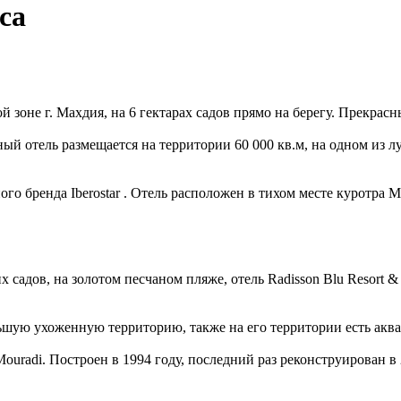
са
й зоне г. Махдия, на 6 гектарах садов прямо на берегу. Прекра
ный отель размещается на территории 60 000 кв.м, на одном из 
го бренда Iberostar . Отель расположен в тихом месте куротра 
дов, на золотом песчаном пляже, отель Radisson Blu Resort & T
льшую ухоженную территорию, также на его территории есть аква
 Mouradi. Построен в 1994 году, последний раз реконструирован в 