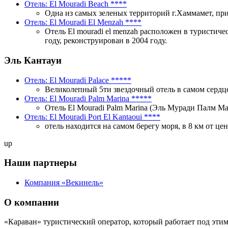
Отель: El Mouradi Beach
****
Одна из самых зеленых территорий г.Хаммамет, при
Отель: El Mouradi El Menzah
****
Отель El mouradi el menzah расположен в туристиче
году, реконструирован в 2004 году.
Эль Кантауи
Отель: El Mouradi Palace
*****
Великолепный 5ти звездочный отель в самом сердц
Отель: El Mouradi Palm Marina
*****
Отель El Mouradi Palm Marina (Эль Муради Палм Ма
Отель: El Mouradi Port El Kantaoui
****
отель находится на самом берегу моря, в 8 км от ц
up
Наши партнеры
Компания «Векинель»
О компании
«Караван» туристический оператор, который работает под этим