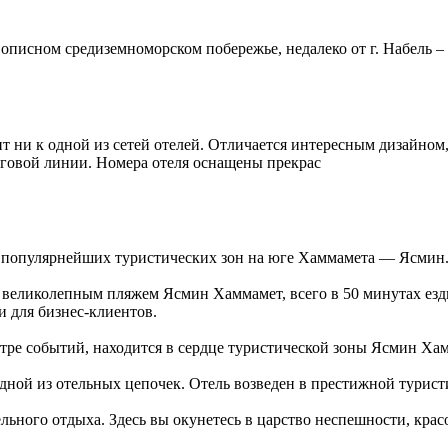
вописном средиземноморском побережье, недалеко от г. Набель –
ит ни к одной из сетей отелей. Отличается интересным дизайно
еговой линии. Номера отеля оснащены прекрас
з популярнейших туристических зон на юге Хаммамета — Ясмин
еликолепным пляжем Ясмин Хаммамет, всего в 50 минутах езды о
и для бизнес-клиентов.
тре событий, находится в сердце туристической зоны Ясмин Ха
одной из отельных цепочек. Отель возведен в престижной турис
ельного отдыха. Здесь вы окунетесь в царство неспешности, крас