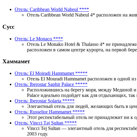
Отель: Caribbean World Nabeul
****
Отель Caribbean World Nabeul 4* расположен на жи
Сусс
Отель: Le Monaco
****
Отель Le Monako Hotel & Thalasso 4* не принадлеж
расположен в самом центре курорта, на первой бер
Хаммамет
Отель: El Moiradi Hammamet
*****
Отель El Mouradi Hammamet расположен в одной и
Отель: Iberostar Saphir Palace
*****
Расположившись на берегу моря, между Мединой и в
Palace идеально подойдет как для отдыхающих, так 
Отель: Iberostar Solaria
*****
Элегантный отель для людей, желающих быть в цен
Отель: Russelior Hammamet
*****
Этот респектабельный отель не принадлежит ни к 
Отель: Vincci Тaj Sultan
*****
Vincci Tej Sultan — элегантный отель для респектаб
2003 году.