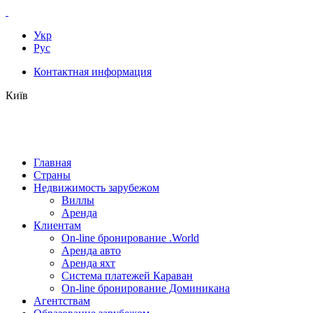
Укр
Рус
Контактная информация
Київ
Главная
Страны
Недвижимость зарубежом
Виллы
Аренда
Клиентам
On-line бронирование .World
Аренда авто
Аренда яхт
Система платежей Караван
On-line бронирование Доминикана
Агентствам