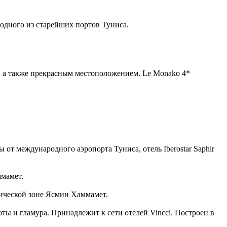
 одного из старейших портов Туниса.
м, а также прекрасным местоположением. Le Monako 4*
.
т международного аэропорта Туниса, отель Iberostar Saphir
ммамет.
тической зоне Ясмин Хаммамет.
оты и гламура. Принадлежит к сети отелей Vincci. Построен в