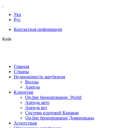
Укр
Рус
Контактная информация
Київ
Главная
Страны
Недвижимость зарубежом
Виллы
Аренда
Клиентам
On-line бронирование .World
Аренда авто
Аренда яхт
Система платежей Караван
On-line бронирование Доминикана
Агентствам