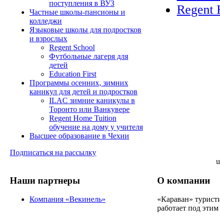
поступления в ВУЗ
Regent 
Частные школы-пансионы и
колледжи
Языковые школы для подростков
и взрослых
Regent School
Футбольные лагеря для
детей
Education First
Программы осенних, зимних
каникул для детей и подростков
ILAC зимние каникулы в
Торонто или Ванкувере
Regent Home Tuition
обучение на дому у учителя
Высшее образование в Чехии
Подписаться на рассылку
u
Наши партнеры
О компании
Компания «Векинель»
«Караван» турист
работает под этим