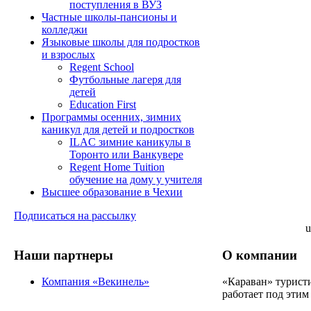
поступления в ВУЗ
Частные школы-пансионы и
колледжи
Языковые школы для подростков
и взрослых
Regent School
Футбольные лагеря для
детей
Education First
Программы осенних, зимних
каникул для детей и подростков
ILAC зимние каникулы в
Торонто или Ванкувере
Regent Home Tuition
обучение на дому у учителя
Высшее образование в Чехии
Подписаться на рассылку
u
Наши партнеры
О компании
Компания «Векинель»
«Караван» турист
работает под этим