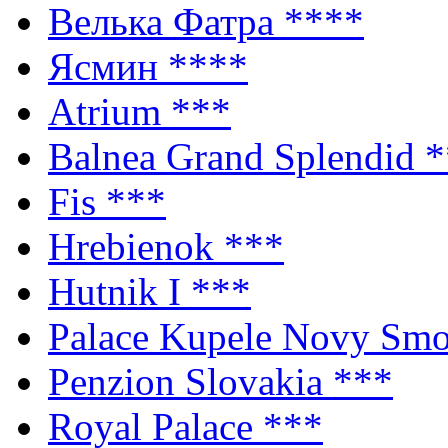
Велька Фатра
****
Ясмин
****
Atrium
***
Balnea Grand Splendid
*
Fis
***
Hrebienok
***
Hutnik I
***
Palace Kupele Novy Sm
Penzion Slovakia
***
Royal Palace
***