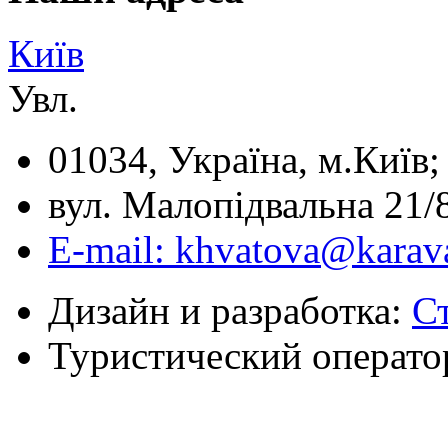
Київ
Увл.
01034, Україна, м.Київ;
вул. Малопідвальна 21/8
E-mail: khvatova@karav
Дизайн и разработка:
С
Туристический операто