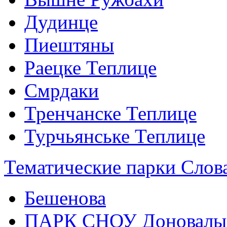
Дудинце
Пиештяны
Раецке Теплице
Смрдаки
Тренчанске Теплице
Турчьянське Теплице
Тематические парки Слова
Бешенова
ПАРК СНОУ Доновалы