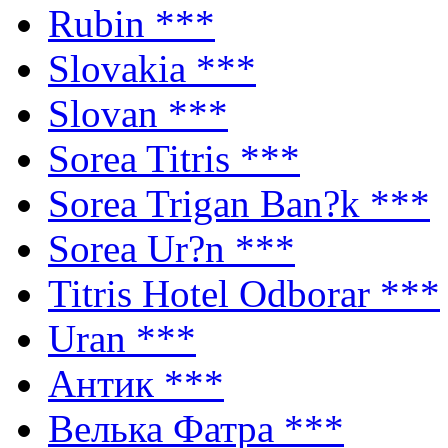
Rubin
***
Slovakia
***
Slovan
***
Sorea Titris
***
Sorea Trigan Ban?k
***
Sorea Ur?n
***
Titris Hotel Odborar
***
Uran
***
Антик
***
Велька Фатра
***