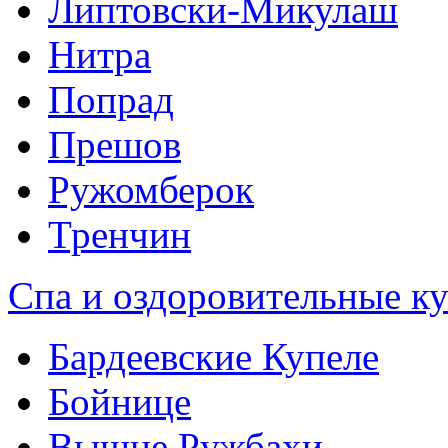
Липтовски-Микулаш
Нитра
Попрад
Прешов
Ружомберок
Тренчин
Спа и оздоровительные ку
Бардеевские Купеле
Бойнице
Вышне Ружбахи