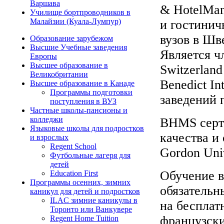
Варшава
& HotelMa
Училище бортпроводников в
Малайзии (Куала-Лумпур)
и гостинич
вузов в Шв
Образование зарубежом
Высшие Учебные заведения
Является ч
Европы
Высшее образование в
Switzerlan
Великобритании
Benedict I
Высшее образование в Канаде
Программы подготовки
заведений 
поступления в ВУЗ
Частные школы-пансионы и
колледжи
BHMS серт
Языковые школы для подростков
качества и
и взрослых
Regent School
Gordon Uni
Футбольные лагеря для
детей
Обучение в
Education First
Программы осенних, зимних
обязательн
каникул для детей и подростков
ILAC зимние каникулы в
на бесплат
Торонто или Ванкувере
французски
Regent Home Tuition