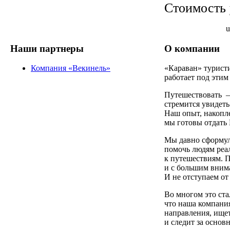
Стоимость 
u
Наши партнеры
О компании
Компания «Векинель»
«Караван» турист
работает под этим
Путешествовать —
стремится увидеть
Наш опыт, накопле
мы готовы отдать 
Мы давно сформу
помочь людям реал
к путешествиям. П
и с большим вним
И не отступаем от 
Во многом это ста
что наша компани
направления, ище
и следит за осно