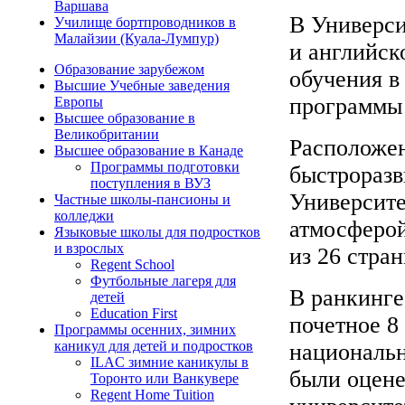
Варшава
В Универси
Училище бортпроводников в
Малайзии (Куала-Лумпур)
и английск
Образование зарубежом
обучения в
Высшие Учебные заведения
программы 
Европы
Высшее образование в
Великобритании
Расположен
Высшее образование в Канаде
Программы подготовки
быстроразв
поступления в ВУЗ
Университе
Частные школы-пансионы и
колледжи
атмосферой
Языковые школы для подростков
и взрослых
из 26 стра
Regent School
Футбольные лагеря для
В ранкинге
детей
Education First
почетное 8
Программы осенних, зимних
каникул для детей и подростков
националь
ILAC зимние каникулы в
были оцене
Торонто или Ванкувере
Regent Home Tuition