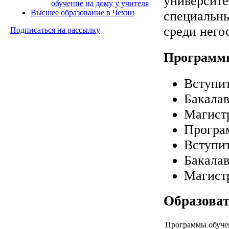
университе
обучение на дому у учителя
Высшее образование в Чехии
специальны
среди него
Подписаться на рассылку
Программы
Вступит
Бакалав
Магистр
Програм
Вступит
Бакалав
Магистр
Образова
Программы обуче