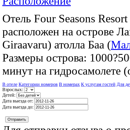
Расположение
Отель Four Seasons Resort
рас­по­ложен на ост­ро­ве Ла
Giraavaru) атол­ла Баа (
Мал
Раз­ме­ры ост­ро­ва: 1000?5
ми­нут на гид­ро­само­лете (о
В отеле
Категории номеров
В номерах
К услугам гостей
Для де
Взрослых:
Детей:
Дата выезда от:
Дата выезда до:
Для отправки отзыва о пр