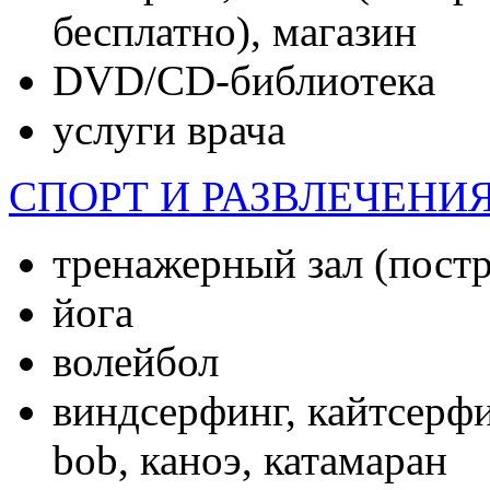
бесп­лат­но), ма­газин
DVD/CD-биб­ли­оте­ка
ус­лу­ги вра­ча
СПОРТ И РАЗВЛЕЧЕНИЯ
тре­нажер­ный зал (пост­р
й­ога
во­лей­бол
винд­сер­финг, кай­тсер­ф
bob, ка­ноэ, ка­тама­ран