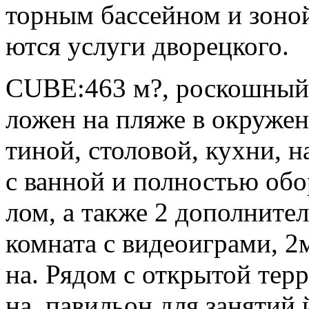
торным бас­сей­ном и зо­ной 
ют­ся ус­лу­ги дво­рец­ко­го.
CUBE:463 м?, рос­кошный п
ложен на пля­же в ок­ру­жени
ти­ной, сто­ловой, кух­ни, н
с ван­ной и пол­ностью обо
лом, а так­же 2 до­пол­ни­те
ком­на­та с ви­де­оиг­ра­ми, 
на. Ря­дом с отк­ры­той тер­
на, па­виль­он для за­нятий 