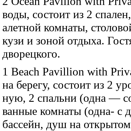
2 Ocean Pavilion with Priva
во­ды, сос­то­ит из 2 спа­лен
алет­ной ком­на­ты, сто­лово
кузи и зо­ной от­ды­ха. Гос­т
дво­рец­ко­го.
1 Beach Pavillion with Pri
на бе­регу, сос­то­ит из 2 ур
ную, 2 спаль­ни (од­на — со
ван­ные ком­на­ты (од­на- с 
бас­сейн, душ на отк­ры­том 