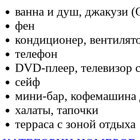
ван­на и душ, джа­кузи 
фен
кон­ди­ци­онер, вен­ти­лят
те­лефон
DVD-пле­ер, те­леви­зор 
сейф
ми­ни-бар, ко­фема­шина 
ха­латы, та­поч­ки
тер­ра­са с зо­ной от­ды­ха