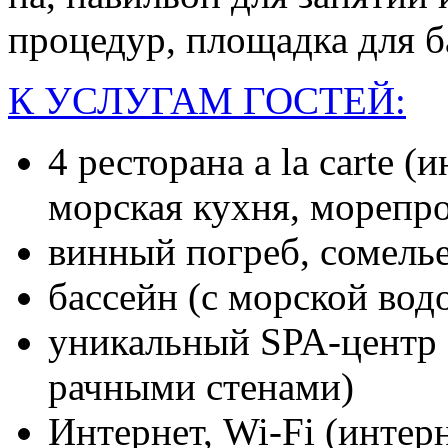
про­цедур, пло­щад­ка для ба
К УСЛУГАМ ГОСТЕЙ:
4 рес­то­рана a la carte (
морс­кая кух­ня, мо­реп­ро
вин­ный пог­реб, со­мель
бас­сейн (с морс­кой во­д
уни­каль­ный SPA-центр 
рачны­ми сте­нами)
Ин­тернет, Wi-Fi (ин­тер