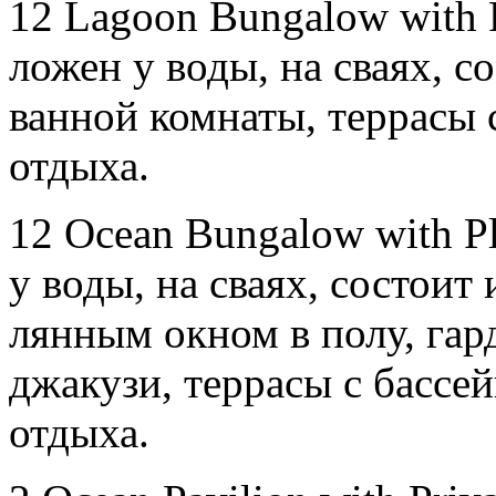
12 Lagoon Bungalow with P
ложен у во­ды, на сва­ях, сос
ван­ной ком­на­ты, тер­ра­сы 
от­ды­ха.
12 Ocean Bungalow with Pl
у во­ды, на сва­ях, сос­то­ит
лянным ок­ном в по­лу, гар­д
джа­кузи, тер­ра­сы с бас­се
от­ды­ха.