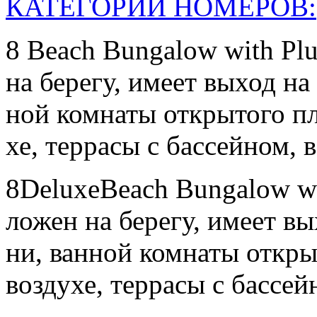
КАТЕГОРИИ НОМЕРОВ:
8 Beach Bungalow with Plu
на бе­регу, име­ет вы­ход на
ной ком­на­ты отк­ры­того пл
хе, тер­ра­сы с бас­сей­ном, в
8DeluxeBeach Bungalow wit
ложен на бе­регу, име­ет вы
ни, ван­ной ком­на­ты отк­ры
воз­ду­хе, тер­ра­сы с бас­сей