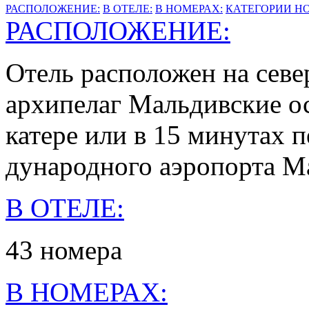
РАСПОЛОЖЕНИЕ:
В ОТЕЛЕ:
В НОМЕРАХ:
КАТЕГОРИИ Н
РАСПОЛОЖЕНИЕ:
Отель рас­по­ложен на се­вер
ар­хи­пелаг Маль­дивс­кие ос
ка­тере или в 15 ми­нутах п
ду­народ­но­го аэро­пор­та Ма
В ОТЕЛЕ:
43 но­мера
В НОМЕРАХ: